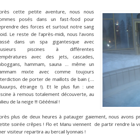
près cette petite aventure, nous nous
ommes posés dans un fast-food pour
eprendre des forces et surtout notre sang
roid. Le reste de l’après-midi, nous l’avons
assé dans un spa gigantesque avec
lusieurs piscines à différentes
empératures avec des jets, cascades,
oboggans, hammam, sauna … même un
ammam mixte avec comme toujours
nterdiction de porter de maillots de bain (….
lluuurps, étrange !). Et le plus fun : une
iscine à remous totalement découverte, au
ilieu de la neige !!! Gééénial !
près plus de deux heures à patauger gaiement, nous avons pri
etite soirée crêpes ! Flo et Manu viennent de partir rendre la v
her visiteur repartira au bercail lyonnais !