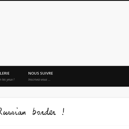
es Apprentis Nomades
LERIE
NOUS SUIVRE
n les yeux !
Inscrivez-vous …
Russian border !