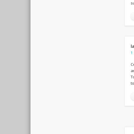
s
l
1
C
a
T
t