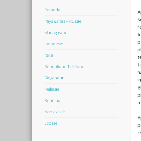
Finlande
A
s
Pays Baltes – Russie
r
Madagascar
f
p
Indonésie
p
Italie
t
t
République Tchèque
h
Singapour
i
g
Malaisie
p
Bénélux
m
Non classé
A
Ecosse
p
c