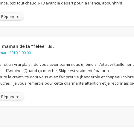
ur ce, bsx tout chaud! J-18 avant le départ pour la France, abouhhhh!
Répondre
a maman de la "félée"
dit :
 mars 2010 à 00:00
e fut un vrai plaisir de vous avoir parmi nous (même si c’était virtuellement
ns d’Antoine .(Quand ça marche, Skipe est vraiment épatant)
oute la créativité dont vous avez fait preuve (banderole et chapeau color
ouché… je vous remercie pour cette charmante attention et je reconnais bi
Répondre