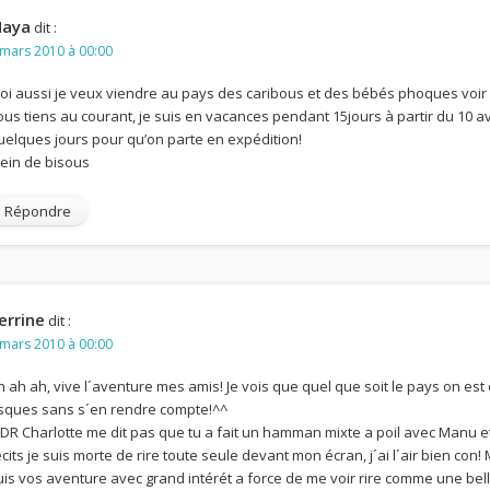
aya
dit :
 mars 2010 à 00:00
oi aussi je veux viendre au pays des caribous et des bébés phoques voir
ous tiens au courant, je suis en vacances pendant 15jours à partir du 10 avr
uelques jours pour qu’on parte en expédition!
lein de bisous
Répondre
errine
dit :
 mars 2010 à 00:00
h ah ah, vive l´aventure mes amis! Je vois que quel que soit le pays on es
isques sans s´en rendre compte!^^
DR Charlotte me dit pas que tu a fait un hamman mixte a poil avec Manu et F
écits je suis morte de rire toute seule devant mon écran, j´ai l´air bien co
uis vos aventure avec grand intérét a force de me voir rire comme une bell