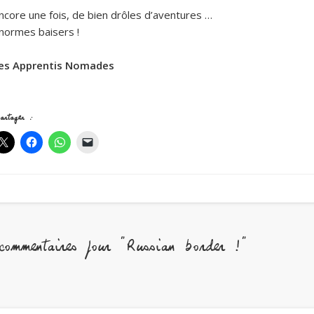
ncore une fois, de bien drôles d’aventures …
normes baisers !
es Apprentis Nomades
artager :
ommentaires pour "Russian border !"