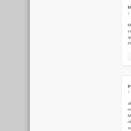
M
1
M
v
q
P
p
1
a
r
M
r
s