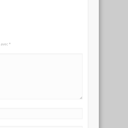
s avec
*