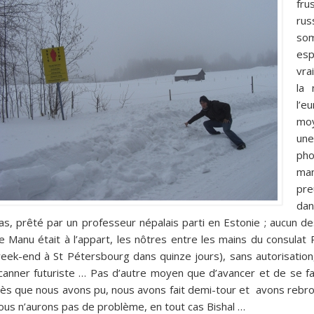
fru
rus
som
esp
vra
la 
l’e
moy
une
pho
man
pre
dan
as, prêté par un professeur népalais parti en Estonie ; aucun d
e Manu était à l’appart, les nôtres entre les mains du consulat 
eek-end à St Pétersbourg dans quinze jours), sans autorisatio
canner futuriste … Pas d’autre moyen que d’avancer et de se fa
ès que nous avons pu, nous avons fait demi-tour et avons rebro
ous n’aurons pas de problème, en tout cas Bishal …