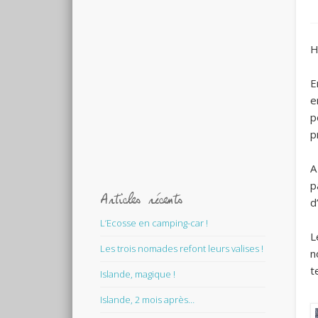
H
E
e
p
p
A
p
Articles récents
d
L’Ecosse en camping-car !
L
Les trois nomades refont leurs valises !
n
t
Islande, magique !
Islande, 2 mois après…