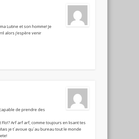
 ma Lutine et son homme! Je
il alors j’espère venir
t capable de prendre des
lo!? Arf arf arf, comme toujours en lisant tes
n! Mais je t´avoue qu´au bureau tout le monde
ete!