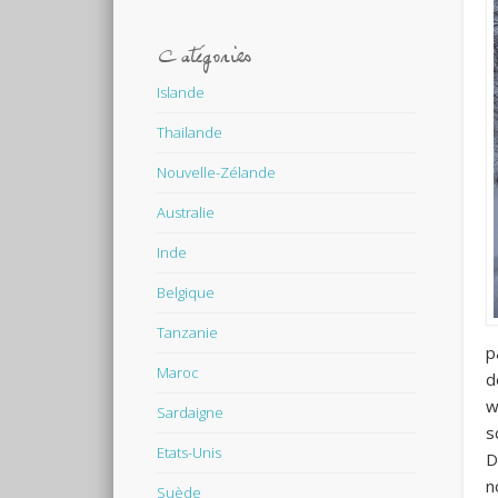
Catégories
Islande
Thailande
Nouvelle-Zélande
Australie
Inde
Belgique
Tanzanie
p
Maroc
d
w
Sardaigne
s
Etats-Unis
D
n
Suède