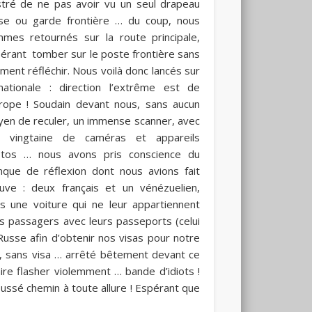
stré de ne pas avoir vu un seul drapeau
se ou garde frontière … du coup, nous
mes retournés sur la route principale,
érant tomber sur le poste frontière sans
iment réfléchir. Nous voilà donc lancés sur
nationale : direction l’extrême est de
urope ! Soudain devant nous, sans aucun
en de reculer, un immense scanner, avec
 vingtaine de caméras et appareils
tos … nous avons pris conscience du
que de réflexion dont nous avions fait
uve : deux français et un vénézuelien,
s une voiture qui ne leur appartiennent
es passagers avec leurs passeports (celui
Russe afin d’obtenir nos visas pour notre
n, sans visa … arrêté bêtement devant ce
ire flasher violemment … bande d’idiots !
ussé chemin à toute allure ! Espérant que