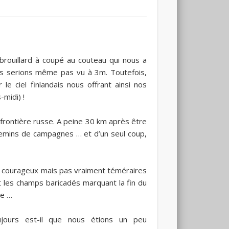
 brouillard à coupé au couteau qui nous a
us serions même pas vu à 3m. Toutefois,
le ciel finlandais nous offrant ainsi nos
midi) !
la frontière russe. A peine 30 km après être
emins de campagnes … et d’un seul coup,
e, courageux mais pas vraiment téméraires
t les champs baricadés marquant la fin du
le …
jours est-il que nous étions un peu