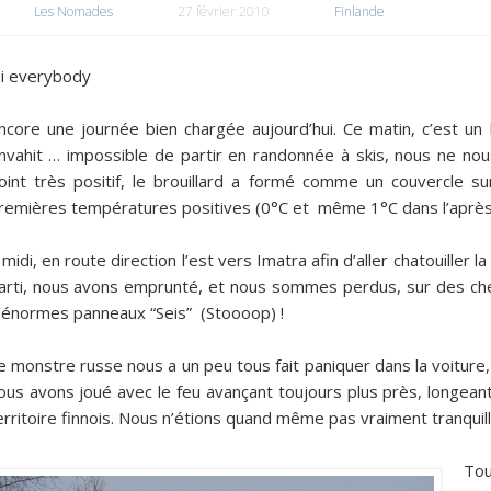
Les Nomades
27 février 2010
Finlande
i everybody
ncore une journée bien chargée aujourd’hui. Ce matin, c’est un
nvahit … impossible de partir en randonnée à skis, nous ne no
oint très positif, le brouillard a formé comme un couvercle sur 
remières températures positives (0°C et même 1°C dans l’après-
 midi, en route direction l’est vers Imatra afin d’aller chatouiller 
arti, nous avons emprunté, et nous sommes perdus, sur des ch
’énormes panneaux “Seis” (Stoooop) !
e monstre russe nous a un peu tous fait paniquer dans la voitur
ous avons joué avec le feu avançant toujours plus près, longean
erritoire finnois. Nous n’étions quand même pas vraiment tranquil
Tou