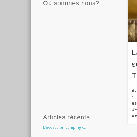
Où sommes nous?
L
s
T
Bo
re
es
d’
es
Articles récents
L’Ecosse en camping-car !