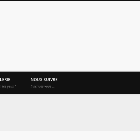
es Apprentis Nomades
LERIE
NOUS SUIVRE
n les yeux !
Inscrivez-vous …