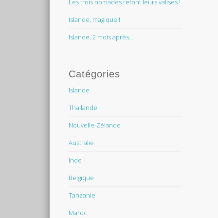
Les trois nomades refont leurs valises !
Islande, magique !
Islande, 2 mois après…
Catégories
Islande
Thailande
Nouvelle-Zélande
Australie
Inde
Belgique
Tanzanie
Maroc