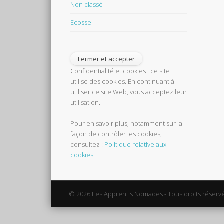
Non classé
Ecosse
Confidentialité et cookies : ce site
utilise des cookies. En continuant à
utiliser ce site Web, vous acceptez leur
utilisation.
Pour en savoir plus, notamment sur la
façon de contrôler les cookies,
consultez :
Politique relative aux
cookies
© 2026 Les Apprentis Nomades - Tous droits réserv