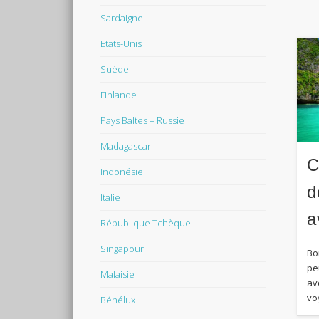
Sardaigne
Etats-Unis
Suède
Finlande
Pays Baltes – Russie
Madagascar
C
Indonésie
d
Italie
a
République Tchèque
Singapour
Bo
pe
Malaisie
av
vo
Bénélux