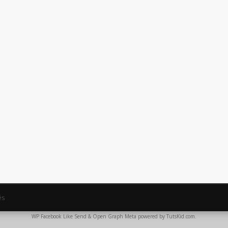
és
WP Facebook Like Send & Open Graph Meta
powered by
TutsKid.com
.