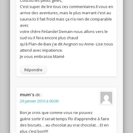
Coucou les petits gelés,
C’est super de lire tous ces commentaires.Il vous en
arrive des aventures, mais le plus marrant c’est au
sauna.Ici il fait froid mais ça n’a rien de comparable
avec
votre chère Finlande! Demain nous allons vers le
sud ou il fera encore plus chaud
qu’à Plan-de-Baix j’ai dit Avignon ou Anne- Lise nous
attend avec impatience.
Je vous embrasse.Mamé
Répondre
mum's
dit :
29 janvier 2010 à 00:00
Bon je crois que comme vous ne pouvez
guère sortir il serait temps Flo d’apprendre à faire
des biscuits… au chocolat au vrai chocolat… Et en
plus c’est bon!!!!