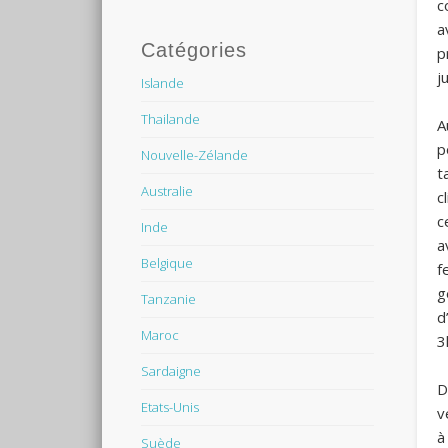
c
a
Catégories
p
j
Islande
Thailande
A
p
Nouvelle-Zélande
t
Australie
c
c
Inde
a
Belgique
f
g
Tanzanie
d
Maroc
3
Sardaigne
D
Etats-Unis
v
à
Suède