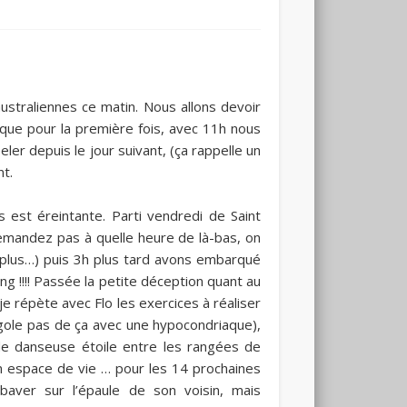
ustraliennes ce matin. Nous allons devoir
 que pour la première fois, avec 11h nous
ler depuis le jour suivant, (ça rappelle un
nt.
 est éreintante. Parti vendredi de Saint
demandez pas à quelle heure de là-bas, on
 plus…) puis 3h plus tard avons embarqué
g !!!! Passée la petite déception quant au
e répète avec Flo les exercices à réaliser
rigole pas de ça avec une hypocondriaque),
e danseuse étoile entre les rangées de
n espace de vie … pour les 14 prochaines
aver sur l’épaule de son voisin, mais