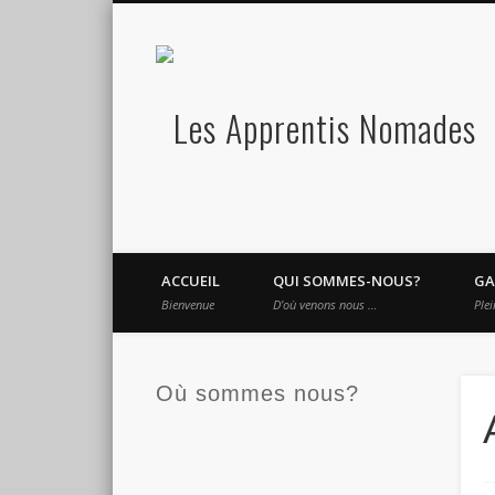
L
Vimeo
Google+
LinkedIn
version 2.0
ACCUEIL
QUI SOMMES-NOUS?
GA
Bienvenue
D’où venons nous …
Plei
Où sommes nous?