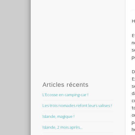
H
E
n
s
p
D
E
Articles récents
s
d
L’Ecosse en camping-car !
c
Les trois nomades refont leurs valises !
t
o
Islande, magique !
p
Islande, 2 mois après…
h