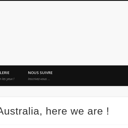
es Apprentis Nomades
LERIE
NOUS SUIVRE
n les yeux !
Inscrivez-vous …
Australia, here we are !