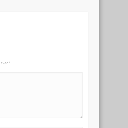
s avec
*