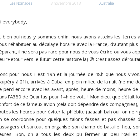
Les Nomades
3 novembre 2013
Australie
i everybody,
t bien oui nous y sommes enfin, nous avons atteins les terres a
ous réhabituer au décalage horaire avec la France, d’autant plus
éparant, il ne sera pas rare pour nous de vous écrire ou vous appe
eu “Retour vers le futur” cette histoire là) 😛 C’est assez dérouta
onc pour nous il est 19h et la journée de 48h que nous vivons
xupéry à 21h, arrivés à Dubai en plein milieu de la nuit (ne me 
e perd encore avec les avant, après, heure de moins, heure de
ans l’A380 de Quantas pour 14h de vol… ! Mon dieu, que c’était lon
onfort de ce fameux avion (cela doit dépendre des compagnies), j
outes les heures pour éviter la phlébite (aaaaah bah oui, on ne 
n se coordonne pour quelques talons-fesses et pas chassés d
assagers et surtout on organise son champ de bataille, heu, so
eures. Bon, on a tous les deux pu fermer un peu l’œil et b