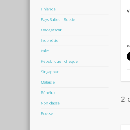
Finlande
V
Pays Baltes – Russie
Madagascar
Indonésie
P
Italie
République Tchèque
Singapour
Malaisie
Bénélux
2 
Non classé
Ecosse