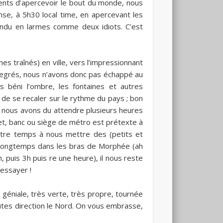
nts d’apercevoir le bout du monde, nous
ense, à 5h30 local time, en apercevant les
fondu en larmes comme deux idiots. C’est
s traînés) en ville, vers l’impressionnant
5 degrés, nous n’avons donc pas échappé au
 béni l’ombre, les fontaines et autres
 de se recaler sur le rythme du pays ; bon
in nous avons du attendre plusieurs heures
et, banc ou siège de métro est prétexte à
tre temps à nous mettre des (petits et
p longtemps dans les bras de Morphée (ah
, puis 3h puis re une heure), il nous reste
 essayer !
e géniale, très verte, très propre, tournée
routes direction le Nord. On vous embrasse,