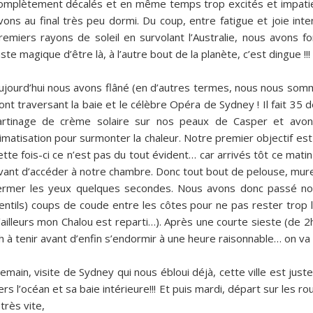
omplètement décalés et en même temps trop excités et impatie
vons au final très peu dormi. Du coup, entre fatigue et joie int
remiers rayons de soleil en survolant l’Australie, nous avons 
uste magique d’être là, à l’autre bout de la planète, c’est dingue !!!
ujourd’hui nous avons flâné (en d’autres termes, nous nous somme
ont traversant la baie et le célèbre Opéra de Sydney ! Il fait 3
artinage de crème solaire sur nos peaux de Casper et avons
limatisation pour surmonter la chaleur. Notre premier objectif est
ette fois-ci ce n’est pas du tout évident… car arrivés tôt ce mat
vant d’accéder à notre chambre. Donc tout bout de pelouse, mur
ermer les yeux quelques secondes. Nous avons donc passé no
entils) coups de coude entre les côtes pour ne pas rester tro
’ailleurs mon Chalou est reparti…). Après une courte sieste (de 2h
h à tenir avant d’enfin s’endormir à une heure raisonnable… on va
emain, visite de Sydney qui nous ébloui déjà, cette ville est just
ers l’océan et sa baie intérieure!!! Et puis mardi, départ sur les 
 très vite,