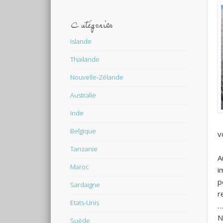
Catégories
Islande
Thailande
Nouvelle-Zélande
Australie
Inde
Belgique
v
Tanzanie
A
Maroc
i
p
Sardaigne
r
Etats-Unis
…
N
Suède