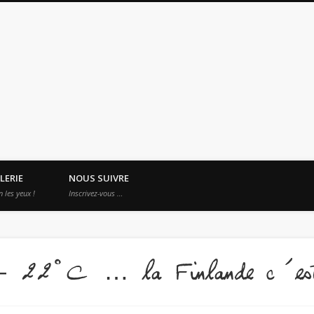
es Apprentis Nomades
LERIE
NOUS SUIVRE
n les yeux !
Inscrivez-vous …
– 22°C … la Finlande c’est