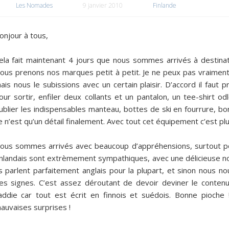
Les Nomades
9 janvier 2010
Finlande
onjour à tous,
ela fait maintenant 4 jours que nous sommes arrivés à destina
ous prenons nos marques petit à petit. Je ne peux pas vraiment
ais nous le subissions avec un certain plaisir. D’accord il faut 
our sortir, enfiler deux collants et un pantalon, un tee-shirt odl
ublier les indispensables manteau, bottes de ski en fourrure, b
e n’est qu’un détail finalement. Avec tout cet équipement c’est pl
ous sommes arrivés avec beaucoup d’appréhensions, surtout pou
inlandais sont extrèmement sympathiques, avec une délicieuse non
ls parlent parfaitement anglais pour la plupart, et sinon nous n
es signes. C’est assez déroutant de devoir deviner le conten
addie car tout est écrit en finnois et suédois. Bonne pioche 
auvaises surprises !