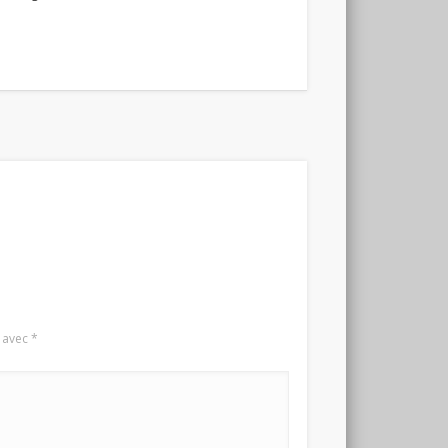
s avec
*