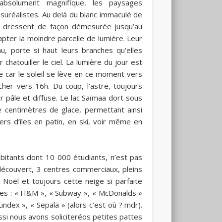
 absolument magnifique, les paysages
suréalistes. Au delà du blanc immaculé de
se dressent de façon démesurée jusqu’au
apter la moindre parcelle de lumière. Leur
u, porte si haut leurs branches qu’elles
 chatouiller le ciel. La lumière du jour est
 car le soleil se lève en ce moment vers
her vers 16h. Du coup, l’astre, toujours
r pâle et diffuse. Le lac Saïmaa dort sous
e centimètres de glace, permettant ainsi
iers d’îles en patin, en ski, voir même en
abitants dont 10 000 étudiants, n’est pas
 découvert, 3 centres commerciaux, pleins
 Noël et toujours cette neige si parfaite
res : « H&M », « Subway », « McDonalds »
ndex », « Sepälä » (alors c’est où ? mdr).
i nous avons soliciteréos petites pattes