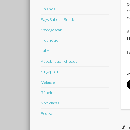
p
Finlande
r
d
Pays Baltes – Russie
Madagascar
A
H
Indonésie
Italie
L
République Tchèque
Singapour
P
Malaisie
Bénélux
Non classé
Ecosse
2 