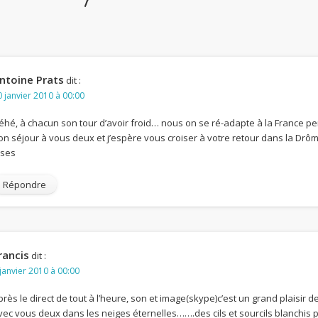
ntoine Prats
dit :
 janvier 2010 à 00:00
éhé, à chacun son tour d’avoir froid… nous on se ré-adapte à la France pe
on séjour à vous deux et j’espère vous croiser à votre retour dans la Drôm
ises
Répondre
rancis
dit :
janvier 2010 à 00:00
près le direct de tout à l’heure, son et image(skype)c’est un grand plaisir de 
vec vous deux dans les neiges éternelles…….des cils et sourcils blanchis pa