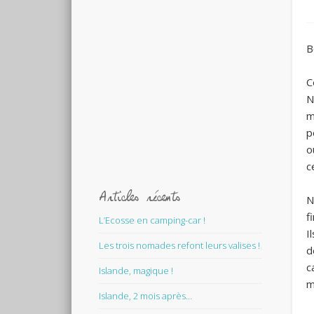
B
C
N
m
p
o
c
Articles récents
N
f
L’Ecosse en camping-car !
I
Les trois nomades refont leurs valises !
d
c
Islande, magique !
m
Islande, 2 mois après…