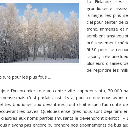
La Finlande c’est
grandioses et assez 
la neige, les pins 
ciel pour tenter de c
tronc, immense et n
semblent ainsi vouloir
précieusement chérie
9h30 pour se recouc
rasant, crée une lueu
plusieurs dizaines d
de rejoindre les mill
oiture pour les plus fous …
ujourd’hui premier tour au centre ville. Lappeenranta, 70 000 h
mmense mais c’est parfait ainsi. Il y a, pour ce que nous avons
etites boutiques aux devantures tout droit issue d’un conte de
ecouvrant les pavés. Quelques enseignes nous sont déjà familiè
 d’autres aux noms parfois amusants le deviendront bientôt : « Li
ous n’avons pas encore pu prendre nos abonnements de bus auss