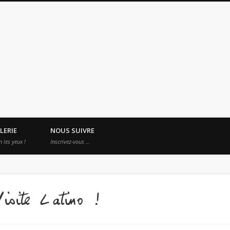
es Apprentis Nomades
LERIE
NOUS SUIVRE
n les yeux !
Inscrivez-vous …
Visite Latino !