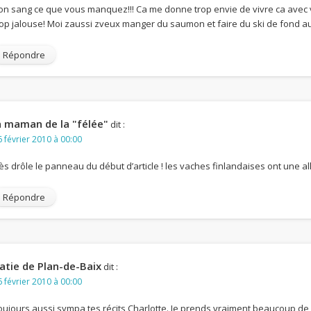
on sang ce que vous manquez!!! Ca me donne trop envie de vivre ca avec v
rop jalouse! Moi zaussi zveux manger du saumon et faire du ski de fond 
Répondre
a maman de la "félée"
dit :
 février 2010 à 00:00
rès drôle le panneau du début d’article ! les vaches finlandaises ont une al
Répondre
atie de Plan-de-Baix
dit :
 février 2010 à 00:00
oujours aussi sympa tes récits Charlotte. Je prends vraiment beaucoup de pla