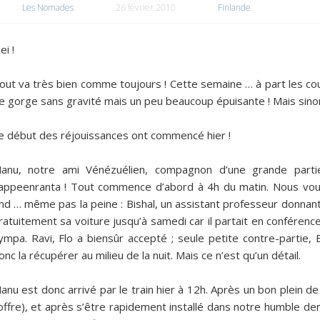
Les Nomades
26 février 2010
Finlande
ei !
out va très bien comme toujours ! Cette semaine … à part les co
e gorge sans gravité mais un peu beaucoup épuisante ! Mais sinon 
e début des réjouissances ont commencé hier !
anu, notre ami Vénézuélien, compagnon d’une grande part
appeenranta ! Tout commence d’abord à 4h du matin. Nous voul
nd … même pas la peine : Bishal, un assistant professeur donnant
ratuitement sa voiture jusqu’à samedi car il partait en conférenc
ympa. Ravi, Flo a biensûr accepté ; seule petite contre-partie, 
onc la récupérer au milieu de la nuit. Mais ce n’est qu’un détail.
anu est donc arrivé par le train hier à 12h. Après un bon plein 
offre), et après s’être rapidement installé dans notre humble deme