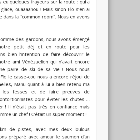
ns eu quelques frayeurs sur la route : qui a
 glace, ouaaaahou ! Mais sinon Flo s’en ai
isée dans la “common room”. Nous en avons
is comme des gardons, nous avons émergé
notre petit déj et en route pour les
ns bien l’intention de faire découvrir le
notre ami Vénézuelien qui n’avait encore
ne paire de ski de sa vie ! Nous nous
lo le casse-cou nous a encore réjoui de
lles, Manu quant à lui a bien retenu ma
r les fesses et de faire preuves de
ntortionnistes pour éviter les chutes …
! Il n’était pas très en confiance mais
omme un chef ! C’était un super moment !
km de pistes, avec mes deux loulous
ons préparé avec amour le saumon d’un