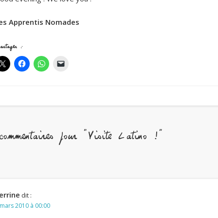
es Apprentis Nomades
artager :
ommentaires pour "Visite Latino !"
errine
dit :
 mars 2010 à 00:00