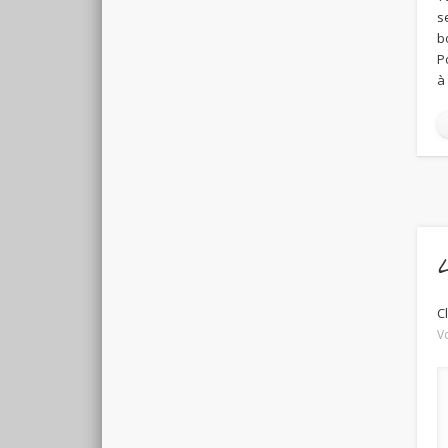
s
b
P
à
L
C
V