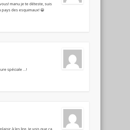
ous! manu je te déteste, suis
au pays des esquimaux! 😀
lure spéciale …!
isir à les lire. Je vois que ça