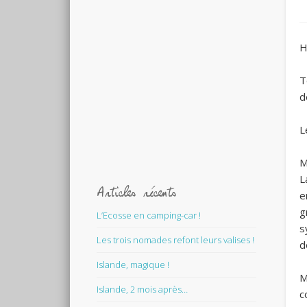
H
T
d
L
M
L
Articles récents
e
g
L’Ecosse en camping-car !
s
Les trois nomades refont leurs valises !
d
Islande, magique !
M
Islande, 2 mois après…
c