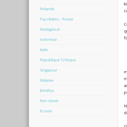
k
Finlande
c
Pays Baltes – Russie
C
Madagascar
q
f
Indonésie
Italie
République Tchèque
P
Singapour
m
m
Malaisie
a
Bénélux
p
Non classé
N
Ecosse
d
G