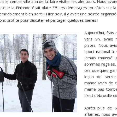
uis le centre-ville afin de lui faire visiter les alentours. Nous avo
it que la Finlande était plate ??! Les démarages en côtes sur la
dmirablement bien sorti ! Hier soir, il y avait une soirée organ
onc profité pour discuter et partager quelques bières !
Aujourd’hui, fra
vers 9h, avalé 
pistes. Nous avio
sport national à 
jamais chaussé u
sommes régalés, F
ces quelques game
leçon de serre
manoeuvres de co
même pas tomber 
s’est débrouillé c
Après plus de 6
affamés, nous av