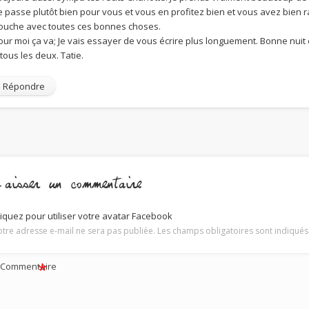
e passe plutôt bien pour vous et vous en profitez bien et vous avez bien r
ouche avec toutes ces bonnes choses.
our moi ça va; Je vais essayer de vous écrire plus longuement. Bonne nuit 
 tous les deux. Tatie.
Répondre
aisser un commentaire
liquez pour utiliser votre avatar Facebook
otre adresse e-mail ne sera pas publiée.
Les champs obligatoires sont indiqué
*
Commentaire