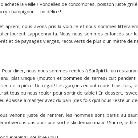
ilo acheté la veille ! Rondelles de concombres, poisson juste grill
urry-champignon … un délice !
et aprèm, nous avons pris la voiture et nous sommes littéralem
ui entourent Lappeenranta. Nous nous sommes enfoncés sur le
orêt et de paysages vierges, recouverts de plus d’un mètre de nei
our dîner, nous nous sommes rendus à Säräpirtti, un restaurant 
enu, plat unique (mouton et pommes de terres) cuit pendant 
ilieu de la pièce. Un régal ! Les garçons en ont repris trois fois,
urait tous pu nous rouler pour sortir de table ! En dessert, “swee
eu épaisse à manger avec du pain (des fois qu’il nous reste un de
ous venons juste de rentrer, les hommes sont partis au saun
émotiverons pas pour une sortie ski demain matin ! Sur ce, je file 
ood evening ! We love you !