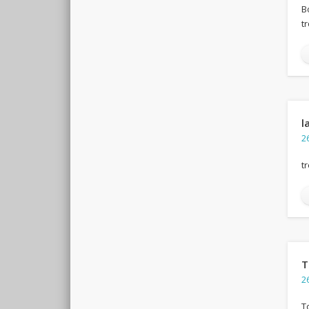
B
t
l
26
t
T
26
T