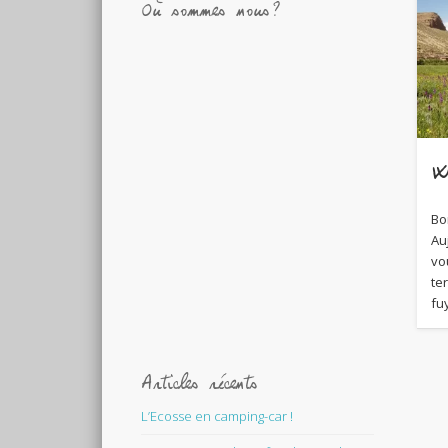
Où sommes nous?
W
Bo
Au
vo
te
fu
Articles récents
L’Ecosse en camping-car !