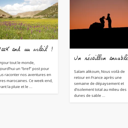
eek end au soleil !
Un réveillon ensablé
njour tout le monde,
jourd’hui un “bref” post pour
Salam alikoum, Nous voilà de
us raconter nos aventures en
retour en France après une
rres marocaines. Ce week-end,
semaine de dépaysement et
yant la pluie et le …
d’isolement total au milieu des
dunes de sable …