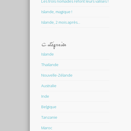
Les trois nomades refont leurs valises !
Islande, magique !
Islande, 2 mois après…
Catégories
Islande
Thailande
Nouvelle-Zélande
Australie
Inde
Belgique
Tanzanie
Maroc