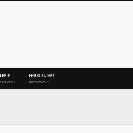
es Apprentis Nomades
LERIE
NOUS SUIVRE
n les yeux !
Inscrivez-vous …