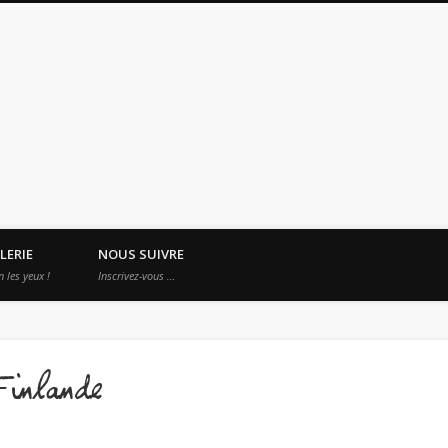
es Apprentis Nomades
LERIE
NOUS SUIVRE
n les yeux !
Inscrivez-vous …
Finlande