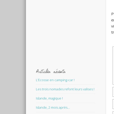
P
e
v
t
Articles récents
L’Ecosse en camping-car !
Les trois nomades refont leurs valises !
Islande, magique !
Islande, 2 mois après…