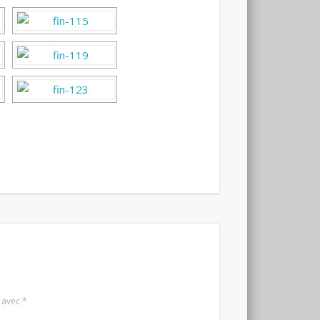
s avec
*