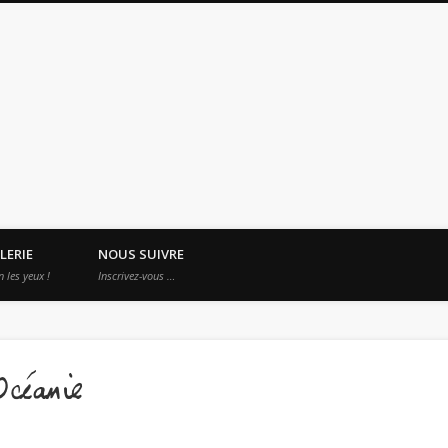
es Apprentis Nomades
LERIE
NOUS SUIVRE
n les yeux !
Inscrivez-vous …
Océanie