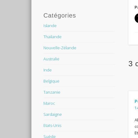
P
Catégories
Islande
Thailande
Nouvelle-Zélande
Australie
3 
Inde
Belgique
Tanzanie
P
Maroc
14
Sardaigne
A
Etats-Unis
c
E
Suède