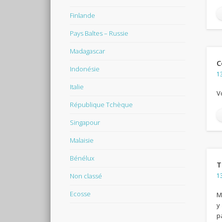
Finlande
Pays Baltes – Russie
Madagascar
C
Indonésie
13
Italie
V
République Tchèque
Singapour
Malaisie
Bénélux
T
Non classé
13
Ecosse
M
y 
p