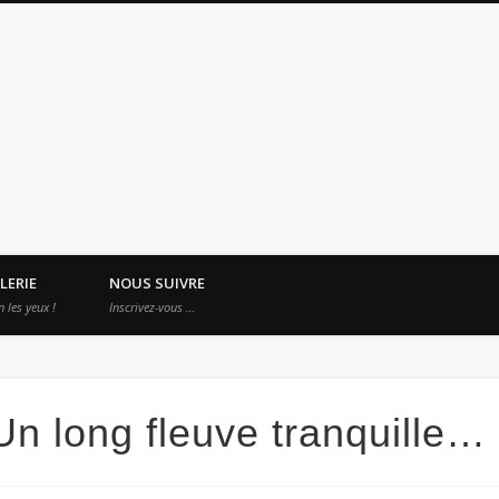
es Apprentis Nomades
LERIE
NOUS SUIVRE
n les yeux !
Inscrivez-vous …
Un long fleuve tranquille…