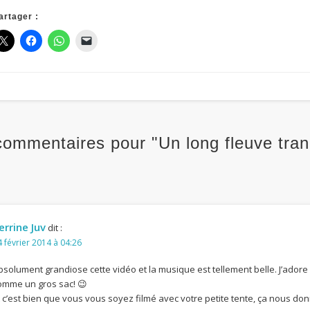
artager :
commentaires pour "Un long fleuve tran
errine Juv
dit :
 février 2014 à 04:26
bsolument grandiose cette vidéo et la musique est tellement belle. J’adore 
omme un gros sac! 😉
t c’est bien que vous vous soyez filmé avec votre petite tente, ça nous donn