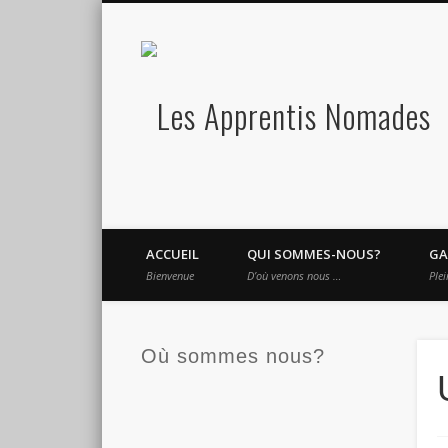
L
Vimeo
Google+
LinkedIn
version 2.0
ACCUEIL
QUI SOMMES-NOUS?
GA
Bienvenue
D’où venons nous …
Plei
Où sommes nous?