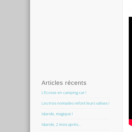
Articles récents
L’Ecosse en camping-car !
Les trois nomades refont leurs valises !
Islande, magique !
Islande, 2 mois après…