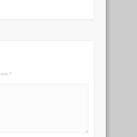
s avec
*