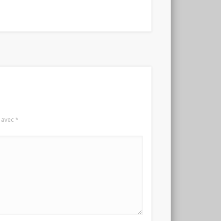
s avec
*