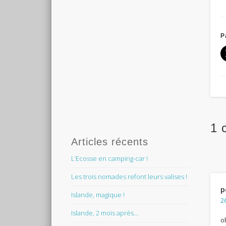
P
1 
Articles récents
L’Ecosse en camping-car !
Les trois nomades refont leurs valises !
p
Islande, magique !
2
Islande, 2 mois après…
o