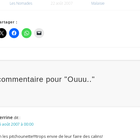
Les Nomades
22 août 2007
Malaisie
artager :
commentaire pour "Ouuu.."
errine
dit :
6 août 2007 à 00:00
h les pitchounette!!!trops envie de leur faire des calins!