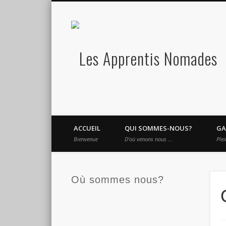
L
Vimeo
Google+
LinkedIn
version 2.0
ACCUEIL
QUI SOMMES-NOUS?
GA
Bienvenue
D’où venons nous …
Plei
Où sommes nous?