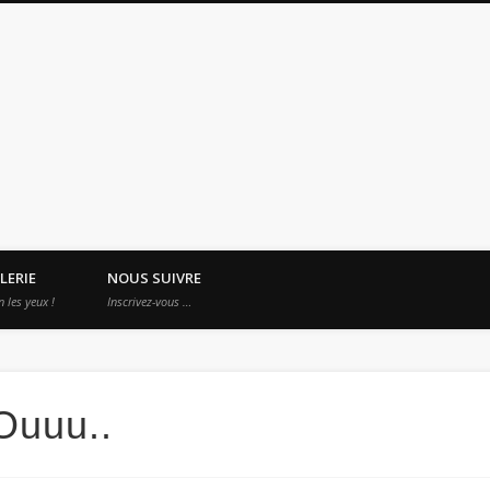
es Apprentis Nomades
LERIE
NOUS SUIVRE
n les yeux !
Inscrivez-vous …
Ouuu..