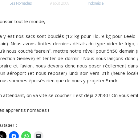
Les Nomades
9 août 2008
Indonésie
onsoir tout le monde,
a y est nos sacs sont bouclés (12 kg pour Flo, 9 kg pour Leel
ain). Nous avons fini les derniers détails du type vider le frigo,
u’à nous couché “serein”, mettre notre réveil pour 5h50 demain (
irection Genève) et tenter de dormir ! Nous nous lançons donc 
oraire et l’avion, nous devons donc nous poser réellement dans
’un aéroport (et nous reposer) lundi soir vers 21h (heure local
ous sommes épuisés rien que de nous y projeter !! mdr
n attendant, on va vite se coucher il est déjà 22h30 ! On vous emb
es apprentis nomades !
artager :