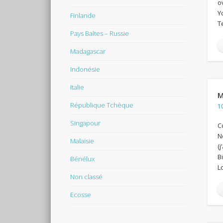
ov
Y
Finlande
T
Pays Baltes – Russie
Madagascar
Indonésie
Italie
M
République Tchèque
1
Singapour
C
N
Malaisie
(j
B
Bénélux
L
Non classé
Ecosse