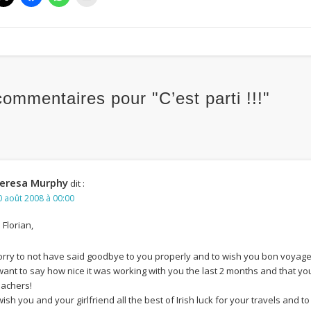
commentaires pour "C’est parti !!!"
eresa Murphy
dit :
0 août 2008 à 00:00
 Florian,
orry to not have said goodbye to you properly and to wish you bon voyage b
 want to say how nice it was working with you the last 2 months and that yo
eachers!
 wish you and your girlfriend all the best of Irish luck for your travels and 