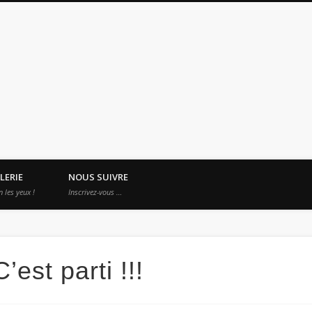
es Apprentis Nomades
LERIE
NOUS SUIVRE
n les yeux !
Inscrivez-vous …
C’est parti !!!