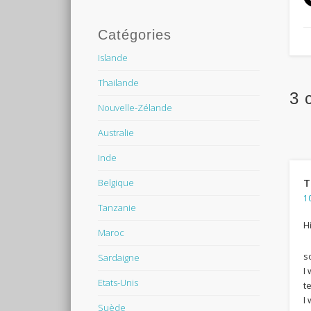
Catégories
Islande
Thailande
3 
Nouvelle-Zélande
Australie
Inde
T
Belgique
1
Tanzanie
Hi
Maroc
s
Sardaigne
I
Etats-Unis
t
I
Suède