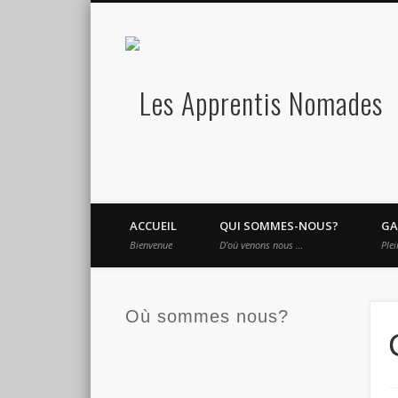
L
Vimeo
Google+
LinkedIn
version 2.0
ACCUEIL
QUI SOMMES-NOUS?
GA
Bienvenue
D’où venons nous …
Plei
Où sommes nous?