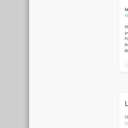
l
1
M
p
P
B
B
C
V