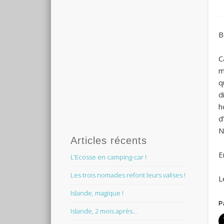
B
C
m
q
d
h
d
N
Articles récents
E
L’Ecosse en camping-car !
Les trois nomades refont leurs valises !
L
Islande, magique !
P
Islande, 2 mois après…