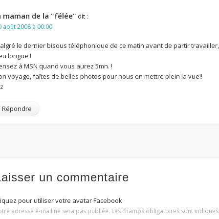
a maman de la "félée"
dit :
0 août 2008 à 00:00
algré le dernier bisous téléphonique de ce matin avant de partir travailler
eu longue !
ensez à MSN quand vous aurez 5mn. !
on voyage, faîtes de belles photos pour nous en mettre plein la vue!!
iz
Répondre
Laisser un commentaire
liquez pour utiliser votre avatar Facebook
otre adresse e-mail ne sera pas publiée.
Les champs obligatoires sont indiqué