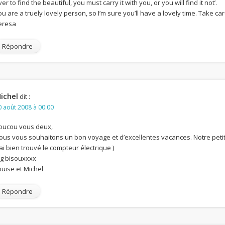
er to find the beautiful, you must carry it with you, or you will find it not’.
ou are a truely lovely person, so I’m sure you’ll have a lovely time. Take ca
eresa
Répondre
ichel
dit :
0 août 2008 à 00:00
oucou vous deux,
ous vous souhaitons un bon voyage et d’excellentes vacances. Notre peti
’ai bien trouvé le compteur électrique )
ig bisouxxxx
ouise et Michel
Répondre